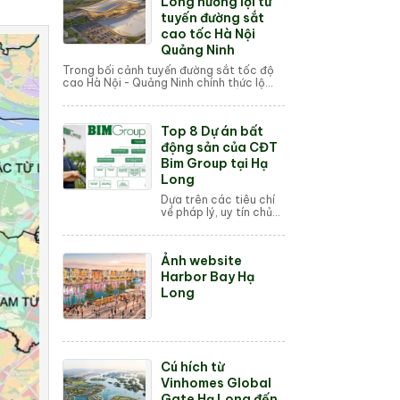
Long hưởng lợi từ
tuyến đường sắt
cao tốc Hà Nội
Quảng Ninh
Trong bối cảnh tuyến đường sắt tốc độ
cao Hà Nội - Quảng Ninh chính thức lộ
diện lộ trình và thời gian di chuyển kỷ lục
chỉ 23 phút, giới đầ...
Top 8 Dự án bất
động sản của CĐT
Bim Group tại Hạ
Long
Dựa trên các tiêu chí
về pháp lý, uy tín chủ
đầu tư và hạ tầng,
chúng tôi tổng hợp
danh sách 8 dự án bất
Ảnh website
động sản Hạ Long tiềm
năng nhất từ ...
Harbor Bay Hạ
Long
Cú hích từ
Vinhomes Global
Gate Hạ Long đến