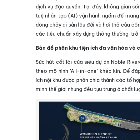
dịch vụ đặc quyền. Tại đây, không gian số
tuệ nhân tạo (AI) vận hành ngầm để mang l
dòng chảy di sản lâu đời và hơi thở của cô
các tiêu chuẩn xây dựng thông thường, trở 
Bản đồ phân khu tiện ích đa văn hóa và 
Sức hút cốt lõi của siêu dự án Noble Rive
theo mô hình "All-in-one" khép kín. Để đáp
ích nội khu được phân chia thành các tổ h
minh thế giới nhưng đều tựu trung ở chất lư