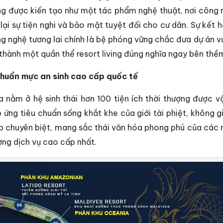
ng được kiến tạo như một tác phẩm nghệ thuật, nơi công n
ại sự tiện nghi và bảo mật tuyệt đối cho cư dân. Sự kết h
ng nghệ tương lai chính là bệ phóng vững chắc đưa dự án v
thành một quần thể resort living đúng nghĩa ngay bên thề
chuẩn mực an sinh cao cấp quốc tế
ra nằm ở hệ sinh thái hơn 100 tiện ích thời thượng được v
 ứng tiêu chuẩn sống khắt khe của giới tài phiệt, không g
ợp chuyên biệt, mang sắc thái văn hóa phong phú của các 
ợng dịch vụ cao cấp nhất.