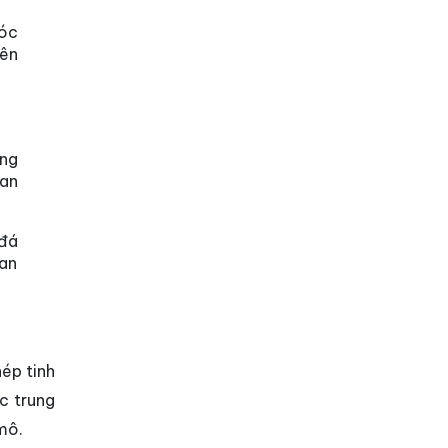
sóc
iên
ông
ian
 đá
ian
hép tinh
c trung
mô.