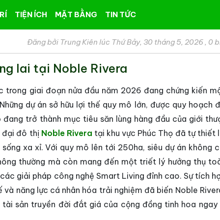
RÍ
TIỆN ÍCH
MẶT BẰNG
TIN TỨC
Đăng bởi Trung Kiên lúc Thứ Bảy, 30 tháng 5, 2026
,
0 b
g lai tại Noble Rivera
ốc trong giai đoạn nửa đầu năm 2026 đang chứng kiến m
 Những dự án sở hữu lợi thế quy mô lớn, được quy hoạch 
p đang trở thành mục tiêu săn lùng hàng đầu của giới thượ
 đại đô thị
Noble Rivera
tại khu vực Phúc Thọ đã tự thiết 
sống xa xỉ. Với quy mô lên tới 250ha, siêu dự án không c
thông thường mà còn mang đến một triết lý hưởng thụ toà
 các giải pháp công nghệ Smart Living đỉnh cao. Sự tích h
ế và năng lực cá nhân hóa trải nghiệm đã biến Noble River
tài sản truyền đời đắt giá của cộng đồng tinh hoa ngay 