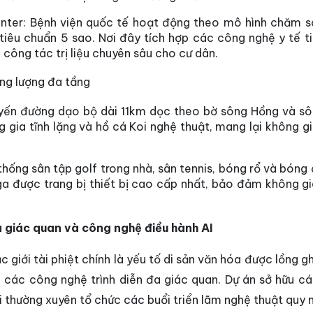
nter:
Bệnh viện quốc tế hoạt động theo mô hình chăm 
tiêu chuẩn 5 sao. Nơi đây tích hợp các công nghệ y tế t
 công tác trị liệu chuyên sâu cho cư dân.
ăng lượng đa tầng
ến đường dạo bộ dài 11km dọc theo bờ sông Hồng và s
 gia tĩnh lặng và hồ cá Koi nghệ thuật, mang lại không g
hống sân tập golf trong nhà, sân tennis, bóng rổ và bóng
 được trang bị thiết bị cao cấp nhất, bảo đảm không g
a giác quan và công nghệ điều hành AI
 giới tài phiệt chính là yếu tố di sản văn hóa được lồng g
 các công nghệ trình diễn đa giác quan. Dự án sở hữu cá
 thường xuyên tổ chức các buổi triển lãm nghệ thuật quy 