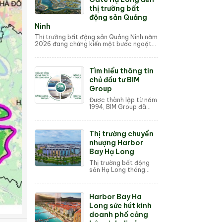
thị trường bất
động sản Quảng
Ninh
Thị trường bất động sản Quảng Ninh năm
2026 đang chứng kiến một bước ngoặt
lịch sử với sự xuất hiện của siêu dự án
Vinhomes Global Gate Hạ L...
Tìm hiểu thông tin
chủ đầu tư BIM
Group
Được thành lập từ năm
1994, BIM Group đã
vươn mình trở thành
một trong những tập
đoàn kinh tế đa ngành
Thị trường chuyển
hàng đầu tại Việt Nam.
Với triết lý k...
nhượng Harbor
Bay Hạ Long
Thị trường bất động
sản Hạ Long tháng
4/2026 đang ghi nhận
những chuyển biến
đáng chú ý tại phân
Harbor Bay Ha
khu Harbor Bay thuộc
đại đô thị Halong
Long sức hút kinh
Mari...
doanh phố cảng