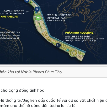
ân khu tại Noble Rivera Phúc Thọ
ế cho cộng đồng tinh hoa
Hệ thống trường liên cấp quốc tế với cơ sở vật chất hiện 
 mầm cho thế hệ công dân tương lai ưu tú.