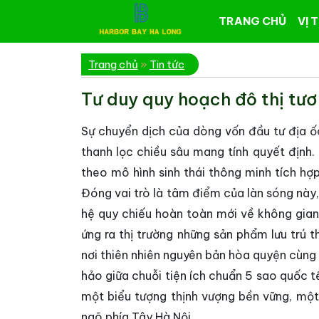
TRANG CHỦ
VỊ T
Trang chủ
»
Tin tức
Tư duy quy hoạch đô thị tươn
Sự chuyển dịch của dòng vốn đầu tư địa 
thanh lọc chiều sâu mang tính quyết định.
theo mô hình sinh thái thông minh tích hợ
Đóng vai trò là tâm điểm của làn sóng này,
hệ quy chiếu hoàn toàn mới về không gian 
ứng ra thị trường những sản phẩm lưu trú 
nơi thiên nhiên nguyên bản hòa quyện cùng
hảo giữa chuỗi tiện ích chuẩn 5 sao quốc t
một biểu tượng thịnh vượng bền vững, một 
ngõ phía Tây Hà Nội.