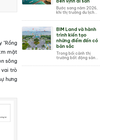
bên vịnh di sản
Bước sang năm 2026,
khi thị trường du lịch
Hạ Long ghi nhận
những con số tăng
trưởng kỷ lục về lượng
BIM Land và hành
khách quốc tế, Harbor
Bay Ha Long đang...
trình kiến tạo
những điểm đến có
y "Rồng
bản sắc
1km mặt
Trong bối cảnh thị
trường bất động sản
en sông
du lịch đang có sự
phân hóa mạnh mẽ,
vai trò
việc khẳng định vị thế
thông qua những dự án
sự hưng
có sức sống bền vữn...