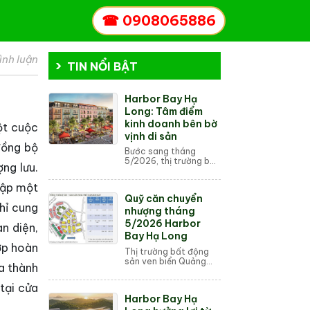
☎
0908065886
ình luận
TIN NỔI BẬT
Harbor Bay Hạ
Long: Tâm điểm
kinh doanh bên bờ
ột cuộc
vịnh di sản
đồng bộ
Bước sang tháng
5/2026, thị trường bất
ng lưu.
động sản nghỉ dưỡng
tại Quảng Ninh đang
lập một
ghi nhận những tín hiệu
Quỹ căn chuyển
phục hồi mạnh mẽ,
hỉ cung
trong đó dự án Harb...
nhượng tháng
5/2026 Harbor
n diện,
Bay Hạ Long
ợp hoàn
Thị trường bất động
sản ven biển Quảng
a thành
Ninh trong những tuần
đầu của tháng 5/2026
tại cửa
đang chứng kiến một
Harbor Bay Hạ
cuộc săn lùng ráo riết
từ các nhà đầu ...