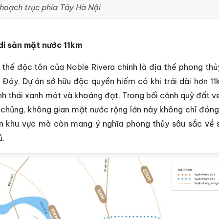
hoạch trục phía Tây Hà Nội
di sản mặt nước 11km
ị thế độc tôn của Noble Rivera chính là địa thế phong thủ
 Đáy. Dự án sở hữu đặc quyền hiếm có khi trải dài hơn 1
inh thái xanh mát và khoáng đạt. Trong bối cảnh quỹ đất v
 chủng, không gian mặt nước rộng lớn này không chỉ đóng 
oàn khu vực mà còn mang ý nghĩa phong thủy sâu sắc về 
ủ.