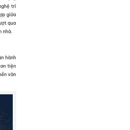
ghệ trí
ợp giữa
ượt qua
m nhà.
ận hành
ian tiện
nền văn