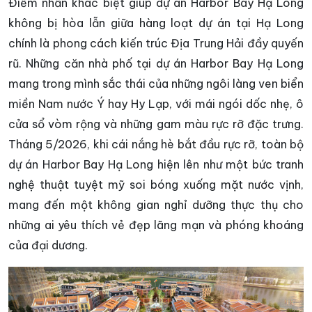
Điểm nhấn khác biệt giúp dự án Harbor Bay Hạ Long
không bị hòa lẫn giữa hàng loạt dự án tại Hạ Long
chính là phong cách kiến trúc Địa Trung Hải đầy quyến
rũ. Những căn nhà phố tại dự án Harbor Bay Hạ Long
mang trong mình sắc thái của những ngôi làng ven biển
miền Nam nước Ý hay Hy Lạp, với mái ngói dốc nhẹ, ô
cửa sổ vòm rộng và những gam màu rực rỡ đặc trưng.
Tháng 5/2026, khi cái nắng hè bắt đầu rực rỡ, toàn bộ
dự án Harbor Bay Hạ Long hiện lên như một bức tranh
nghệ thuật tuyệt mỹ soi bóng xuống mặt nước vịnh,
mang đến một không gian nghỉ dưỡng thực thụ cho
những ai yêu thích vẻ đẹp lãng mạn và phóng khoáng
của đại dương.