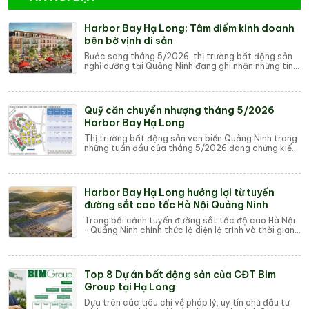
Harbor Bay Hạ Long: Tâm điểm kinh doanh
bên bờ vịnh di sản
Bước sang tháng 5/2026, thị trường bất động sản
nghỉ dưỡng tại Quảng Ninh đang ghi nhận những tín
hiệu phục hồi mạnh mẽ, trong đó dự án Harb...
Quỹ căn chuyển nhượng tháng 5/2026
Harbor Bay Hạ Long
Thị trường bất động sản ven biển Quảng Ninh trong
những tuần đầu của tháng 5/2026 đang chứng kiến
một cuộc săn lùng ráo riết từ các nhà đầu ...
Harbor Bay Hạ Long hưởng lợi từ tuyến
đường sắt cao tốc Hà Nội Quảng Ninh
Trong bối cảnh tuyến đường sắt tốc độ cao Hà Nội
- Quảng Ninh chính thức lộ diện lộ trình và thời gian
di chuyển kỷ lục chỉ 23 phút, giới đầ...
Top 8 Dự án bất động sản của CĐT Bim
Group tại Hạ Long
Dựa trên các tiêu chí về pháp lý, uy tín chủ đầu tư