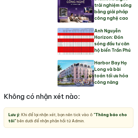
trải nghiệm sống
bằng giải pháp
công nghệ cao
Anh Nguyễn
Horizon: Đón
sóng đầu tư căn
hộ biển Trần Phú
Harbor Bay Hạ
Long và bài
toán tối ưu hóa
công năng
Không có nhận xét nào:
Lưu ý:
Khi để lại nhận xét, bạn nên tick vào ô
"Thông báo cho
tôi"
bên dưới để nhận phản hồi từ Admin.