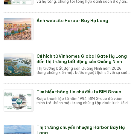
và hạ tầng, chúng tôi tổng hợp danh sách 8 dự án
bất động sản Hạ Long tiềm năng nhất từ ...
Ảnh website Harbor Bay Hạ Long
Cú hích từ Vinhomes Global Gate Hạ Long
đến thị trường bất động sản Quảng Ninh
Thị trường bất động sản Quảng Ninh năm 2026
đang chứng kiến một bước ngoặt lịch sử với sự xuất
hiện của siêu dự án Vinhomes Global Gate Hạ L...
Tìm hiểu thông tin chủ đầu tư BIM Group
Được thành lập từ năm 1994, BIM Group đã vươn
mình trở thành một trong những tập đoàn kinh tế đa
ngành hàng đầu tại Việt Nam. Với triết lý k...
Thị trường chuyển nhượng Harbor Bay Hạ
Long