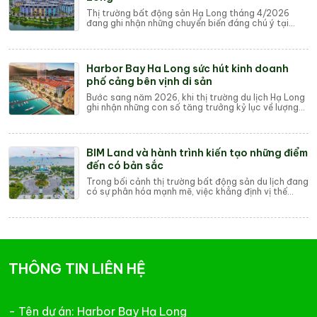
Thị trường bất động sản Hạ Long tháng 4/2026
đang ghi nhận những chuyển biến đáng chú ý tại
phân khu Harbor Bay thuộc đại đô thị Halong Mari...
Harbor Bay Ha Long sức hút kinh doanh
phố cảng bên vịnh di sản
Bước sang năm 2026, khi thị trường du lịch Hạ Long
ghi nhận những con số tăng trưởng kỷ lục về lượng
khách quốc tế, Harbor Bay Ha Long đang...
BIM Land và hành trình kiến tạo những điểm
đến có bản sắc
Trong bối cảnh thị trường bất động sản du lịch đang
có sự phân hóa mạnh mẽ, việc khẳng định vị thế
thông qua những dự án có sức sống bền vữn...
THÔNG TIN LIÊN HỆ
- Tên dự án: Harbor Bay Hạ Long