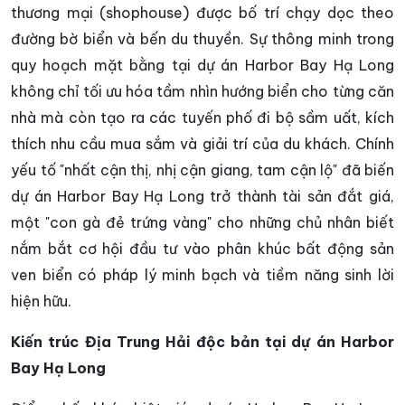
thương mại (shophouse) được bố trí chạy dọc theo
đường bờ biển và bến du thuyền. Sự thông minh trong
quy hoạch mặt bằng tại dự án Harbor Bay Hạ Long
không chỉ tối ưu hóa tầm nhìn hướng biển cho từng căn
nhà mà còn tạo ra các tuyến phố đi bộ sầm uất, kích
thích nhu cầu mua sắm và giải trí của du khách. Chính
yếu tố "nhất cận thị, nhị cận giang, tam cận lộ" đã biến
dự án Harbor Bay Hạ Long trở thành tài sản đắt giá,
một "con gà đẻ trứng vàng" cho những chủ nhân biết
nắm bắt cơ hội đầu tư vào phân khúc bất động sản
ven biển có pháp lý minh bạch và tiềm năng sinh lời
hiện hữu.
Kiến trúc Địa Trung Hải độc bản tại dự án Harbor
Bay Hạ Long