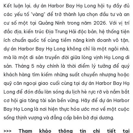
Kết luận lại, dự án Harbor Bay Hạ Long hội tụ đầy đủ
các yếu tố "vàng" để trở thành lựa chọn đầu tư và an
cư số một tại Quảng Ninh trong năm 2026. Với vị trí
đắc địa, kiến trúc Địa Trung Hải độc bản, hệ thống tiện
ích chuẩn quốc tế cùng tiềm năng kinh doanh vô tận,
dự án Harbor Bay Hạ Long không chỉ là một ngôi nhà,
mà là một di sản truyền đời giữa lòng vịnh Hạ Long di
sản. Tháng 5 này chính là thời điểm lý tưởng để quý
khách hàng tìm kiếm những suất chuyển nhượng hoặc
quỹ căn ngoại giao cuối cùng tại dự án Harbor Bay Hạ
Long để đón đầu làn sóng du lịch hè rực rỡ và nắm bắt
cơ hội gia tăng tài sản bền vững. Hãy để dự án Harbor
Bay Hạ Long là nơi hiện thực hóa ước mơ về một cuộc
sống thịnh vượng và đẳng cấp bên bờ đại dương.
>>> Tham khảo thông tin chi tiết tại