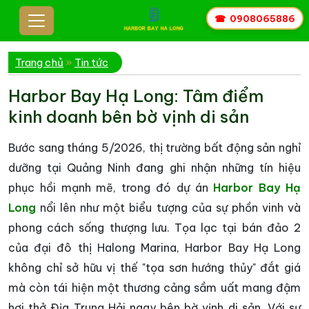
☎
0908065886
Trang chủ
»
Tin tức
Harbor Bay Hạ Long: Tâm điểm
kinh doanh bên bờ vịnh di sản
Bước sang tháng 5/2026, thị trường bất động sản nghỉ
dưỡng tại Quảng Ninh đang ghi nhận những tín hiệu
phục hồi mạnh mẽ, trong đó dự án
Harbor Bay Hạ
Long
nổi lên như một biểu tượng của sự phồn vinh và
phong cách sống thượng lưu. Tọa lạc tại bán đảo 2
của đại đô thị Halong Marina, Harbor Bay Hạ Long
không chỉ sở hữu vị thế "tọa sơn hướng thủy" đắt giá
mà còn tái hiện một thương cảng sầm uất mang đậm
hơi thở Địa Trung Hải ngay bên bờ vịnh di sản. Với sự