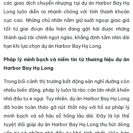
các giao dịch chuyển nhượng tại dự án Harbor Bay Hạ
Long luôn diễn ra nhanh chóng với tính thanh khoản
cực cao. Những chủ nhân nắm giữ suất ngoại giao giá
tốt từ giai đoạn đầu hiện đang gặt hái được những
thành quả tài chính ngọt ngào, khẳng định tầm nhìn dài
hạn khi lựa chọn dự án Harbor Bay Hạ Long.
Pháp lý minh bạch và niềm tin từ thương hiệu dự án
Harbor Bay Hạ Long
Trong bối cảnh thị trường bất động sản nghỉ dưỡng còn
nhiều biến động, pháp lý luôn là rào cản lớn nhất khiến
nhà đầu tư e ngại. Tuy nhiên, dự án Harbor Bay Hạ Long
đã hoàn toàn tháo gỡ nút thắt này với hồ sơ pháp lý
minh bạch và sở hữu sổ hồng lâu dài. Đây là lợi thế
tuyệt đối giúp dự án Harbor Bay Hạ Long thu hút dòng
vốn từ cả những nhà đầu tư khó tính nhất. Việc bàn