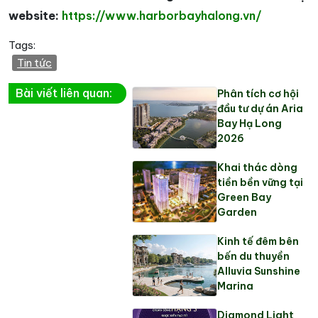
website:
https://www.harborbayhalong.vn/
Tags:
Tin tức
Bài viết liên quan:
Phân tích cơ hội
đầu tư dự án Aria
Bay Hạ Long
2026
Khai thác dòng
tiền bền vững tại
Green Bay
Garden
Kinh tế đêm bên
bến du thuyền
Alluvia Sunshine
Marina
Diamond Light