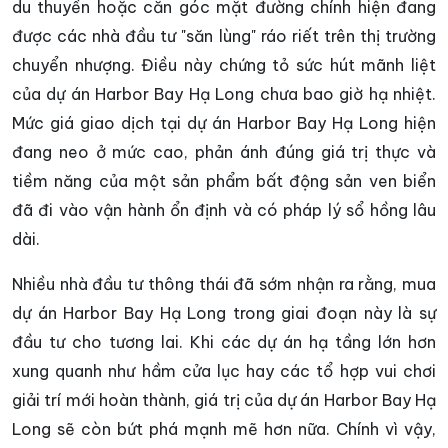
du thuyền hoặc căn góc mặt đường chính hiện đang
được các nhà đầu tư "săn lùng" ráo riết trên thị trường
chuyển nhượng. Điều này chứng tỏ sức hút mãnh liệt
của dự án Harbor Bay Hạ Long chưa bao giờ hạ nhiệt.
Mức giá giao dịch tại dự án Harbor Bay Hạ Long hiện
đang neo ở mức cao, phản ánh đúng giá trị thực và
tiềm năng của một sản phẩm bất động sản ven biển
đã đi vào vận hành ổn định và có pháp lý sổ hồng lâu
dài.
Nhiều nhà đầu tư thông thái đã sớm nhận ra rằng, mua
dự án Harbor Bay Hạ Long trong giai đoạn này là sự
đầu tư cho tương lai. Khi các dự án hạ tầng lớn hơn
xung quanh như hầm cửa lục hay các tổ hợp vui chơi
giải trí mới hoàn thành, giá trị của dự án Harbor Bay Hạ
Long sẽ còn bứt phá mạnh mẽ hơn nữa. Chính vì vậy,